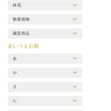
鉢花
観葉植物
園芸用品
あ
か
さ
た