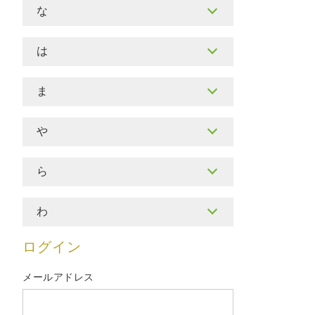
な
は
ま
や
ら
わ
ログイン
メールアドレス