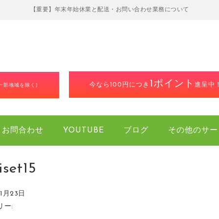
【重要】年末年始休業と配送・お問い合わせ業務について
1ポイント
今なら100円につき
進呈中
(一部地域を除く)
お問合わせ
YOUTUBE
ブログ
その他のサー
iset15
年1月23日
リー: