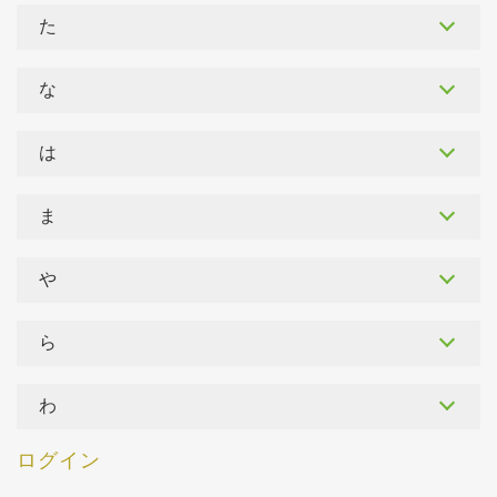
た
な
は
ま
や
ら
わ
ログイン