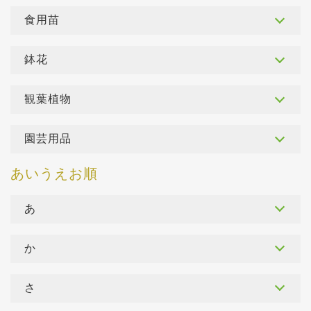
食用苗
鉢花
観葉植物
園芸用品
あ
か
さ