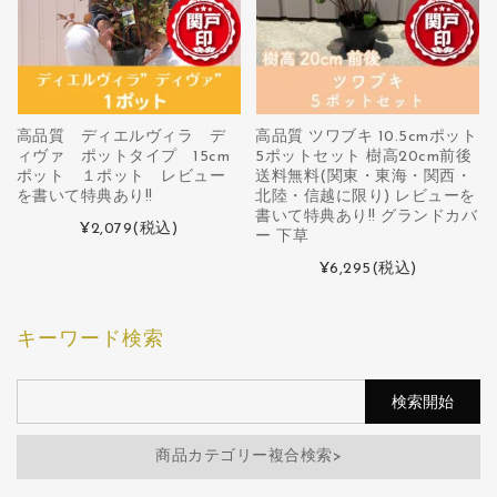
高品質 ディエルヴィラ デ
高品質 ツワブキ 10.5cmポット
ィヴァ ポットタイプ 15cm
5ポットセット 樹高20cm前後
ポット １ポット レビュー
送料無料(関東・東海・関西・
を書いて特典あり!!
北陸・信越に限り) レビューを
書いて特典あり!! グランドカバ
¥2,079
(税込)
ー 下草
¥6,295
(税込)
キーワード検索
商品カテゴリー複合検索>