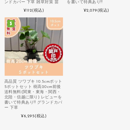
ンドカバー 下草 雑草対策 苗
を書いて特典あり!!
¥112
(税込)
¥2,079
(税込)
高品質 ツワブキ 10.5cmポット
5ポットセット 樹高20cm前後
送料無料(関東・東海・関西・
北陸・信越に限り) レビューを
書いて特典あり!! グランドカバ
ー 下草
¥6,295
(税込)