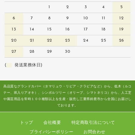
1
2
3
4
5
6
7
8
9
10
11
12
13
14
15
16
17
18
19
20
21
22
23
24
25
26
27
28
29
30
(
発送業務休日)
高品質なグランドカバー（タマリュウ・リピア・クラピアなど）から、低木（ルコ
テー、班入りアオキ）、シンボルツリー（オリーブ、シマトネリコ）から、人工芝
や園芸用品を常時１００種類以上を生産・販売し三重県鈴鹿市から全国にお届けし
ております。
トップ
会社概要
特定商取引法について
プライバシーポリシー
お問合わせ