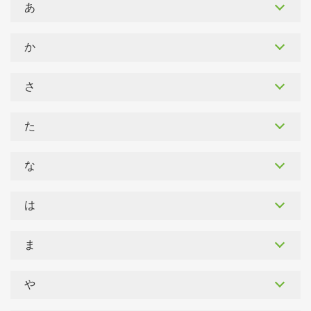
あ
か
さ
た
な
は
ま
や