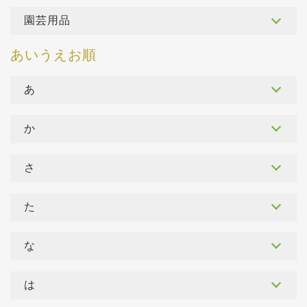
園芸用品
あ
か
さ
た
な
は