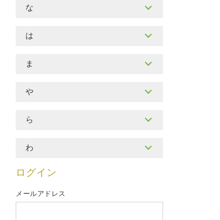
な
は
ま
や
ら
わ
ログイン
メールアドレス