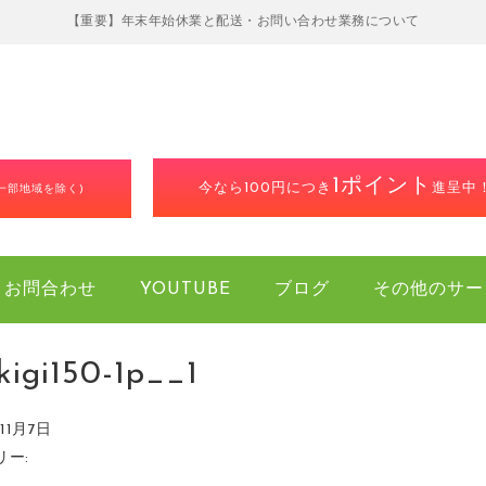
【重要】年末年始休業と配送・お問い合わせ業務について
1ポイント
今なら100円につき
進呈中
(一部地域を除く)
お問合わせ
YOUTUBE
ブログ
その他のサー
ikigi150-1p__1
11月7日
リー: