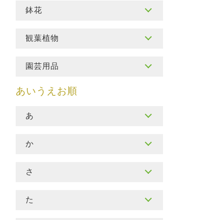
鉢花
観葉植物
園芸用品
あ
か
さ
た