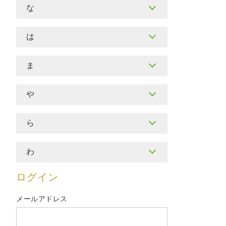
な
は
ま
や
ら
わ
ログイン
メールアドレス