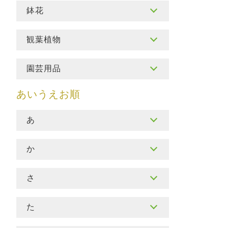
鉢花
観葉植物
園芸用品
あ
か
さ
た