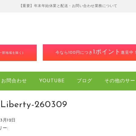
【重要】年末年始休業と配送・お問い合わせ業務について
1ポイント
今なら100円につき
進呈中
(一部地域を除く)
お問合わせ
YOUTUBE
ブログ
その他のサー
lLiberty-260309
年3月12日
リー: