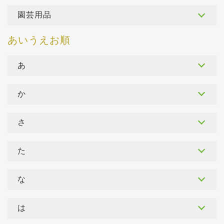
園芸用品
あ
か
さ
た
な
は