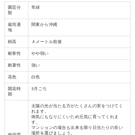
園芸分
常緑
類
栽培適
関東から沖縄
地
樹高
４メートル前後
耐寒性
やや弱い
耐暑性
強い
花色
白色
開花時
5月ごろ
期
太陽の光が当たる方がたくさんの実をつけてく
れます。
病気にもなりにくいため元気に育ってくれま
す。
マンションの場合も出来る限り日当たりの良い
場所を選びましょう。