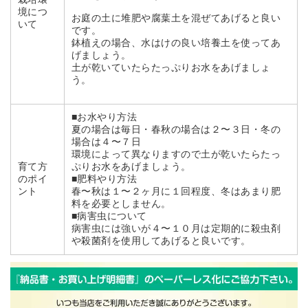
栽培環
境につ
お庭の土に堆肥や腐葉土を混ぜてあげると良い
いて
です。
鉢植えの場合、水はけの良い培養土を使ってあ
げましょう。
土が乾いていたらたっぷりお水をあげましょ
う。
■お水やり方法
夏の場合は毎日・春秋の場合は２〜３日・冬の
場合は４〜７日
環境によって異なりますので土が乾いたらたっ
育て方
ぷりお水をあげましょう。
のポイ
■肥料やり方法
ント
春〜秋は１〜２ヶ月に１回程度、冬はあまり肥
料を必要としません。
■病害虫について
病害虫には強いが４〜１０月は定期的に殺虫剤
や殺菌剤を使用してあげると良いです。