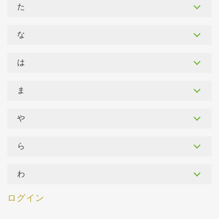
た
な
は
ま
や
ら
わ
ログイン