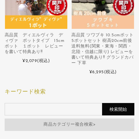
高品質 ディエルヴィラ デ
高品質 ツワブキ 10.5cmポット
ィヴァ ポットタイプ 15cm
5ポットセット 樹高20cm前後
ポット １ポット レビュー
送料無料(関東・東海・関西・
を書いて特典あり!!
北陸・信越に限り) レビューを
書いて特典あり!! グランドカバ
¥2,079
(税込)
ー 下草
¥6,295
(税込)
キーワード検索
商品カテゴリー複合検索>