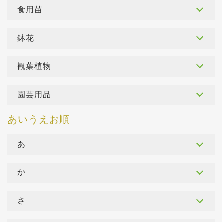
食用苗
鉢花
観葉植物
園芸用品
あ
か
さ