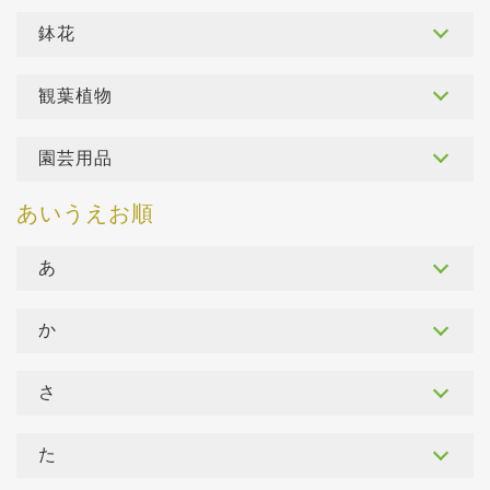
鉢花
観葉植物
園芸用品
あ
か
さ
た