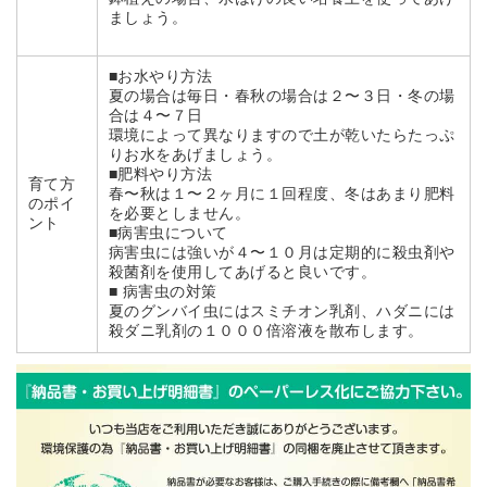
ましょう。
■お水やり方法
夏の場合は毎日・春秋の場合は２〜３日・冬の場
合は４〜７日
環境によって異なりますので土が乾いたらたっぷ
りお水をあげましょう。
■肥料やり方法
育て方
春〜秋は１〜２ヶ月に１回程度、冬はあまり肥料
のポイ
を必要としません。
ント
■病害虫について
病害虫には強いが４〜１０月は定期的に殺虫剤や
殺菌剤を使用してあげると良いです。
■ 病害虫の対策
夏のグンバイ虫にはスミチオン乳剤、ハダニには
殺ダニ乳剤の１０００倍溶液を散布します。