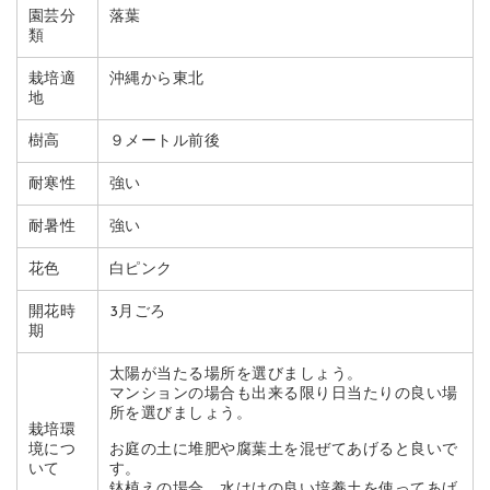
園芸分
落葉
類
栽培適
沖縄から東北
地
樹高
９メートル前後
耐寒性
強い
耐暑性
強い
花色
白ピンク
開花時
3月ごろ
期
太陽が当たる場所を選びましょう。
マンションの場合も出来る限り日当たりの良い場
所を選びましょう。
栽培環
お庭の土に堆肥や腐葉土を混ぜてあげると良いで
境につ
す。
いて
鉢植えの場合、水はけの良い培養土を使ってあげ