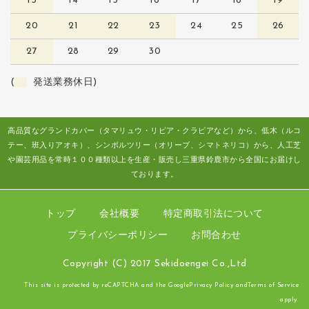
13
14
15
16
17
18
19
20
21
22
23
24
25
26
27
28
29
30
(
発送業務休日)
高品質なグランドカバー（タマリュウ・リピア・クラピアなど）から、低木（ルコ
テー、班入りアオキ）、シンボルツリー（オリーブ、シマトネリコ）から、人工芝
や園芸用品を常時１００種類以上を生産・販売し三重県鈴鹿市から全国にお届けし
ております。
トップ
会社概要
特定商取引法について
プライバシーポリシー
お問合わせ
Copyright (C) 2017 Sekidoengei Co.,Ltd
This site is protected by reCAPTCHA and the Google
Privacy Policy
and
Terms of Service
apply.