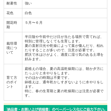
耐暑性
強い
花色
白色
開花時
５月〜６月
期
半日陰や午前中だけ日が当たる場所で育てれば、
特別に管理しなくても生育します。
栽培環
夏の直射日光や乾燥によって葉が傷んだり、枯れ
境につ
たりすることが多いので、注意が必要です。
いて
肥沃で水はけがよく、適度に湿り気のある土壌を
好みます。
庭植えの場合、夏の高温乾燥期には、朝か夕方に
たっぷりと水やりをします。
育て方
そのほかの時期は不要です。
のポイ
鉢植えは、通年乾かしすぎないように水やりをし
ント
ます。
特に、春の生育期と夏の乾燥期には注意が必要で
す。