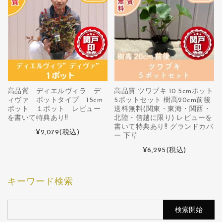
高品質 ディエルヴィラ デ
高品質 ツワブキ 10.5cmポット
ィヴァ ポットタイプ 15cm
5ポットセット 樹高20cm前後
ポット １ポット レビュー
送料無料(関東・東海・関西・
を書いて特典あり!!
北陸・信越に限り) レビューを
書いて特典あり!! グランドカバ
¥2,079
(税込)
ー 下草
¥6,295
(税込)
キーワード検索