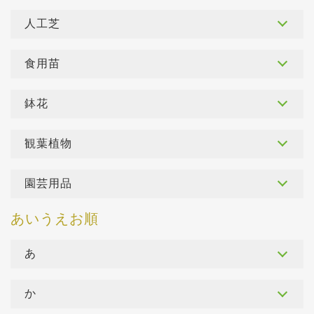
人工芝
食用苗
鉢花
観葉植物
園芸用品
あ
か