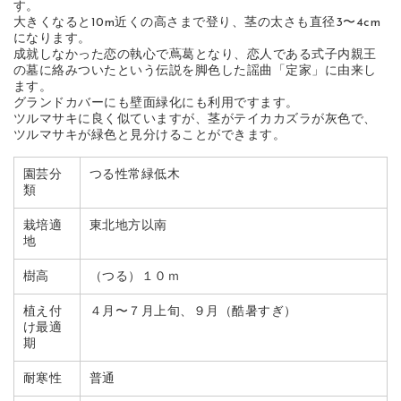
す。
大きくなると10m近くの高さまで登り、茎の太さも直径3〜4cm
になります。
成就しなかった恋の執心で蔦葛となり、恋人である式子内親王
の墓に絡みついたという伝説を脚色した謡曲「定家」に由来し
ます。
グランドカバーにも壁面緑化にも利用ですます。
ツルマサキに良く似ていますが、茎がテイカカズラが灰色で、
ツルマサキが緑色と見分けることができます。
園芸分
つる性常緑低木
類
栽培適
東北地方以南
地
樹高
（つる）１０ｍ
植え付
４月〜７月上旬、９月（酷暑すぎ）
け最適
期
耐寒性
普通