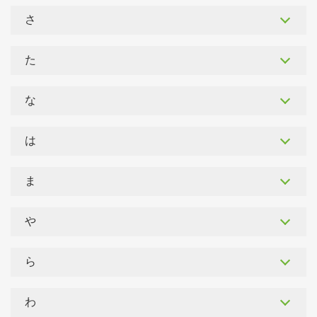
さ
た
な
は
ま
や
ら
わ