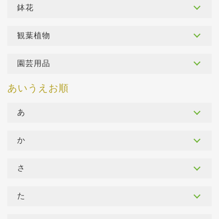
鉢花
観葉植物
園芸用品
あ
か
さ
た