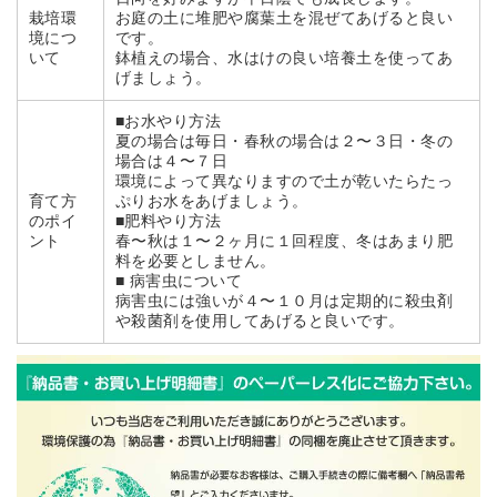
栽培環
お庭の土に堆肥や腐葉土を混ぜてあげると良い
境につ
です。
いて
鉢植えの場合、水はけの良い培養土を使ってあ
げましょう。
■お水やり方法
夏の場合は毎日・春秋の場合は２〜３日・冬の
場合は４〜７日
環境によって異なりますので土が乾いたらたっ
育て方
ぷりお水をあげましょう。
のポイ
■肥料やり方法
ント
春〜秋は１〜２ヶ月に１回程度、冬はあまり肥
料を必要としません。
■ 病害虫について
病害虫には強いが４〜１０月は定期的に殺虫剤
や殺菌剤を使用してあげると良いです。