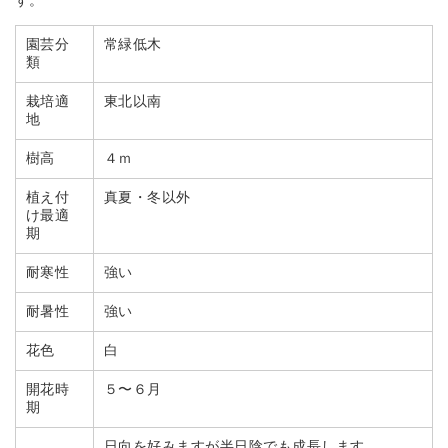
す。
園芸分
常緑低木
類
栽培適
東北以南
地
樹高
４ｍ
植え付
真夏・冬以外
け最適
期
耐寒性
強い
耐暑性
強い
花色
白
開花時
５〜６月
期
日向を好みますが半日陰でも成長します。