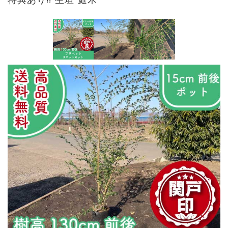
特典あり!! 生垣 庭木