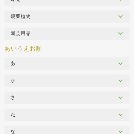
観葉植物
園芸用品
あ
か
さ
た
な