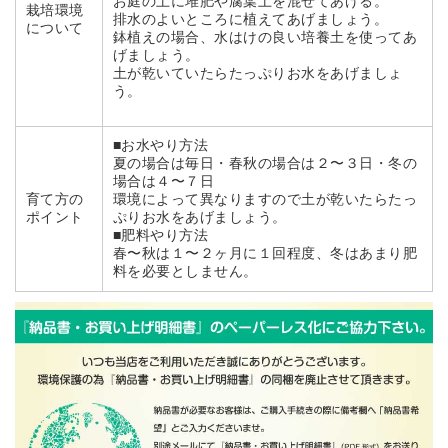
お庭の土に堆肥や腐葉土を混ぜてあげる。
栽培環境
排水のよいところに植えてあげましょう。
について
鉢植えの場合、水はけの良い培養土を使ってあ
げましょう。
土が乾いていたらたっぷりお水をあげましょ
う。
■お水やり方法
夏の場合は毎日・春秋の場合は２〜３日・冬の
場合は４〜７日
育て方の
環境によって異なりますので土が乾いたらたっ
ポイント
ぷりお水をあげましょう。
■肥料やり方法
春〜秋は１〜２ヶ月に１回程度、冬はあまり肥
料を必要としません。