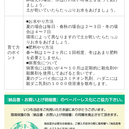
鉢植えの場合、水はけの良い培養土を使ってあげ
ましょう。
土が乾いていたらたっぷりお水をあげましょう。
■お水やり方法
夏の場合は毎日・春秋の場合は２〜３日・冬の場
合は４〜７日
環境によって異なりますので土が乾いたらたっぷ
りお水をあげましょう。
育て方
■肥料やり方法
のポイ
春〜秋は１〜２ヶ月に１回程度、冬はあまり肥料
ント
を必要としません。
■病害虫について
病害虫には強いが４〜１０月は定期的に殺虫剤や
殺菌剤を使用してあげると良いです。
夏のグンバイ虫にはスミチオン乳剤、ハダニには
殺ダニ乳剤の１０００倍溶液を散布します。