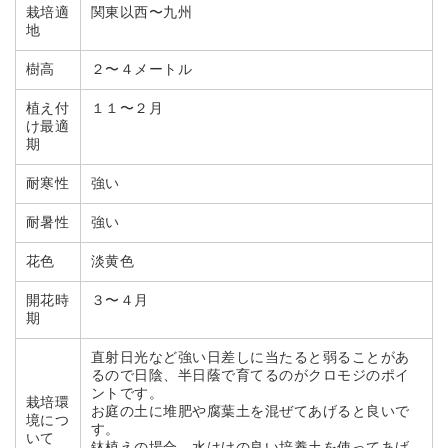
栽培適
関東以西〜九州
地
樹高
２〜４メートル
植え付
１１〜２月
け最適
期
耐寒性
強い
耐暑性
強い
花色
淡黄色
開花時
３〜４月
期
直射日光など強い日差しに当たると弱ることがあ
るので日陰、半日蔭で育てるのがクロモジのポイ
ントです。
栽培環
お庭の土に堆肥や腐葉土を混ぜてあげると良いで
境につ
す。
いて