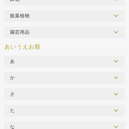
観葉植物
園芸用品
あ
か
さ
た
な