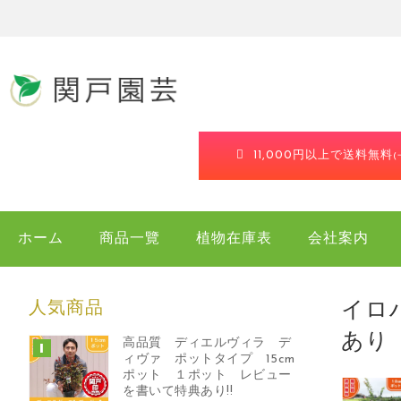
11,000円以上で送料無料
ホーム
商品一覽
植物在庫表
会社案内
人気商品
イロ
あり
高品質 ディエルヴィラ デ
ィヴァ ポットタイプ 15cm
ポット １ポット レビュー
を書いて特典あり!!