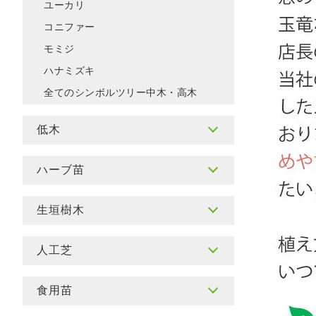
ユーカリ
コニファー
モミジ
ハナミズキ
全てのシンボルツリー中木・高木
低木
ハーブ苗
生垣樹木
人工芝
食用苗