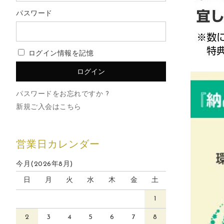
パスワード
ログイン情報を記憶
パスワードをお忘れですか ?
新規ご入会はこちら
営業日カレンダー
今月(2026年8月)
日
月
火
水
木
金
土
1
2
3
4
5
6
7
8