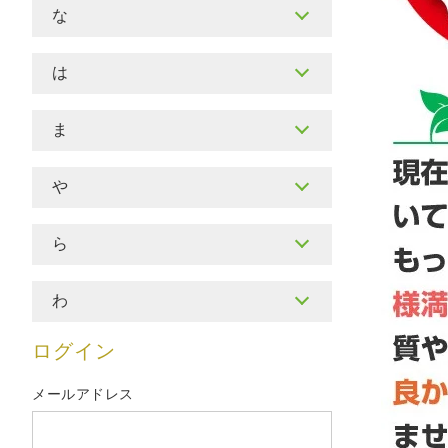
な
は
ま
や
ら
わ
ログイン
メールアドレス