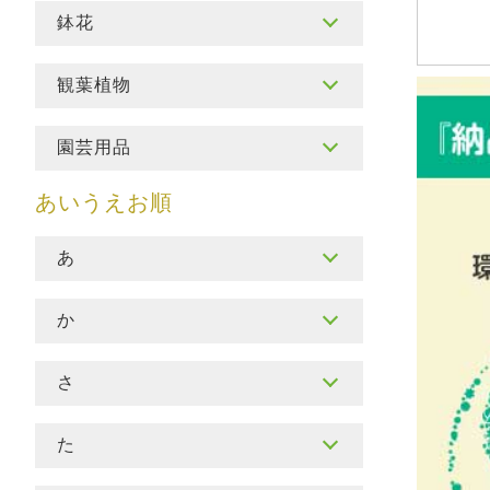
鉢花
観葉植物
園芸用品
あ
か
さ
た