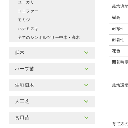
ユーカリ
栽培適
コニファー
樹高
モミジ
耐寒性
ハナミズキ
全てのシンボルツリー中木・高木
耐暑性
花色
低木
開花時
ハーブ苗
生垣樹木
栽培環
人工芝
食用苗
育て方