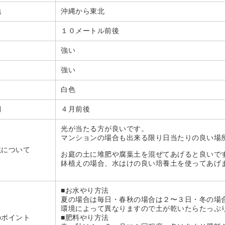
地
沖縄から東北
１０メートル前後
強い
強い
白色
期
４月前後
光が当たる方が良いです。
マンションの場合も出来る限り日当たりの良い場
境について
お庭の土に堆肥や腐葉土を混ぜてあげると良いで
鉢植えの場合、水はけの良い培養土を使ってあげ
■お水やり方法
夏の場合は毎日・春秋の場合は２〜３日・冬の場
環境によって異なりますので土が乾いたらたっぷ
のポイント
■肥料やり方法