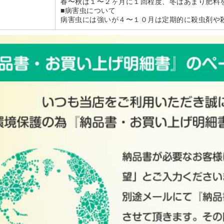
春〜秋は１〜２ヶ月に１回程度、冬はあまり肥料
■病害虫について
病害虫には強いが４〜１０月は定期的に殺虫剤や