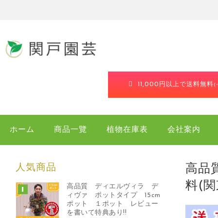
11,000円以上で送料無料
ホーム
商品一覽
植物在庫表
会社案内
人気商品
高品質
料(
高品質 ディエルヴィラ デ
ィヴァ ポットタイプ 15cm
ポット １ポット レビュー
を書いて特典あり!!