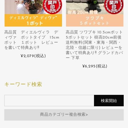
高品質 ディエルヴィラ デ
高品質 ツワブキ 10.5cmポット
ィヴァ ポットタイプ 15cm
5ポットセット 樹高20cm前後
ポット １ポット レビュー
送料無料(関東・東海・関西・
を書いて特典あり!!
北陸・信越に限り) レビューを
書いて特典あり!! グランドカバ
¥2,079
(税込)
ー 下草
¥6,295
(税込)
キーワード検索
商品カテゴリー複合検索>