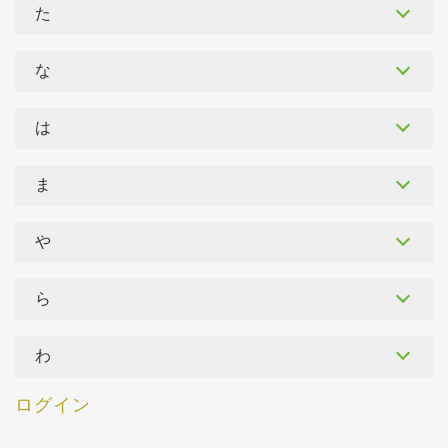
た
な
は
ま
や
ら
わ
ログイン