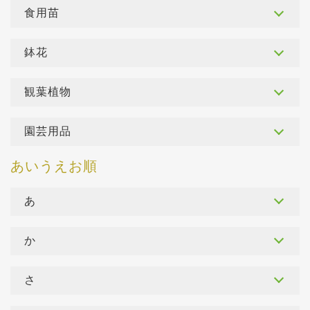
食用苗
鉢花
観葉植物
園芸用品
あ
か
さ