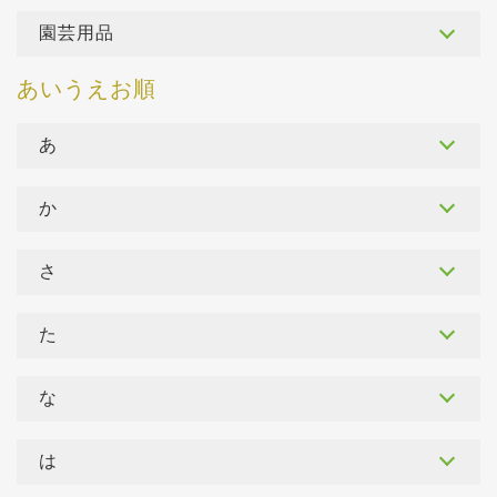
園芸用品
あ
か
さ
た
な
は