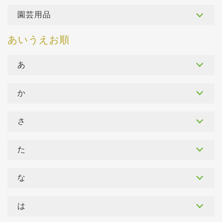
園芸用品
あ
か
さ
た
な
は