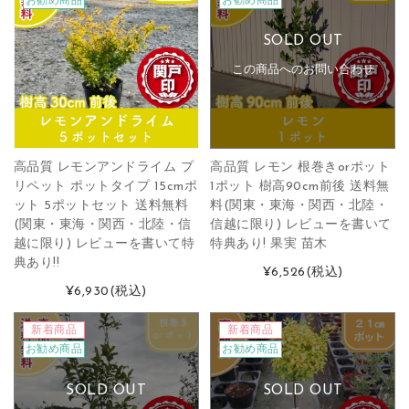
お勧め商品
お勧め商品
SOLD OUT
この商品へのお問い合わせ
高品質 レモンアンドライム プ
高品質 レモン 根巻きorポット
リペット ポットタイプ 15cmポ
1ポット 樹高90cm前後 送料無
ット 5ポットセット 送料無料
料(関東・東海・関西・北陸・
(関東・東海・関西・北陸・信
信越に限り) レビューを書いて
越に限り) レビューを書いて特
特典あり! 果実 苗木
典あり!!
¥6,526
(税込)
¥6,930
(税込)
新着商品
新着商品
お勧め商品
お勧め商品
SOLD OUT
SOLD OUT