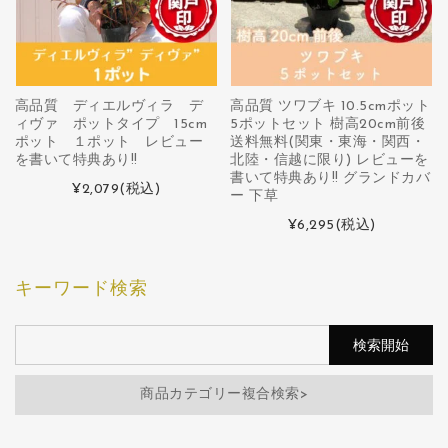
高品質 ディエルヴィラ デ
高品質 ツワブキ 10.5cmポット
ィヴァ ポットタイプ 15cm
5ポットセット 樹高20cm前後
ポット １ポット レビュー
送料無料(関東・東海・関西・
を書いて特典あり!!
北陸・信越に限り) レビューを
書いて特典あり!! グランドカバ
¥2,079
(税込)
ー 下草
¥6,295
(税込)
キーワード検索
商品カテゴリー複合検索>