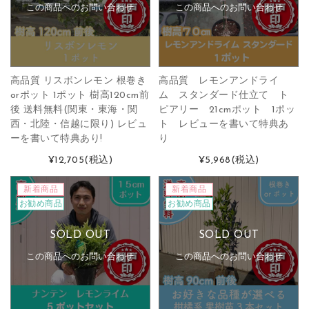
この商品へのお問い合わせ
この商品へのお問い合わせ
高品質 リスボンレモン 根巻き
高品質 レモンアンドライ
orポット 1ポット 樹高120cm前
ム スタンダード仕立て ト
後 送料無料(関東・東海・関
ピアリー 21cmポット 1ポッ
西・北陸・信越に限り) レビュ
ト レビューを書いて特典あ
ーを書いて特典あり!
り
¥12,705
(税込)
¥5,968
(税込)
新着商品
新着商品
お勧め商品
お勧め商品
SOLD OUT
SOLD OUT
この商品へのお問い合わせ
この商品へのお問い合わせ