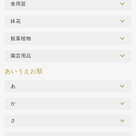
食用苗
鉢花
観葉植物
園芸用品
あ
か
さ