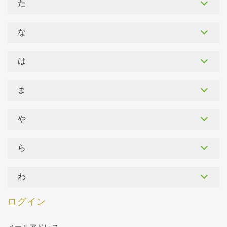
た
な
は
ま
や
ら
わ
ログイン